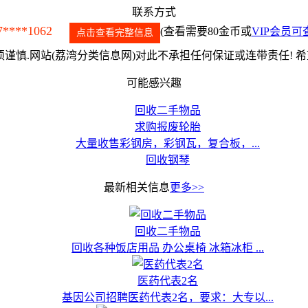
联系方式
7****1062
(查看需要80金币或
VIP会员可
点击查看完整信息
谨慎.网站(荔湾分类信息网)对此不承担任何保证或连带责任! 
可能感兴趣
回收二手物品
求购报废轮胎
大量收售彩钢房，彩钢瓦，复合板，...
回收钢琴
最新相关信息
更多>>
回收二手物品
回收各种饭店用品 办公桌椅 冰箱冰柜 ...
医药代表2名
基因公司招聘医药代表2名，要求：大专以...